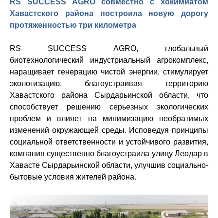
RS SUCCESS
AGRO
совместно с хокимиатом
Хавастского района построила новую дорогу
протяженностью три километра
RS
SUCCESS
AGRO
, глобальный
биотехнологический индустриальный агрокомплекс,
наращивает генерацию чистой энергии,
стимулирует
экологизацию, благоустраивая территорию
Хавастского района Сырдарьинской области, что
способствует решению серьезных экологических
проблем и влияет на минимизацию необратимых
изменений окружающей среды.
И
споведуя принципы
социальной ответственности и устойчивого развития,
компания
существенно
благоустраила улицу Леодар в
Хавасте Сырдарьинской области
, улучшив социально-
бытовые условия жителей района.